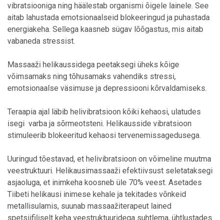
vibratsiooniga ning häälestab organismi õigele lainele. See
aitab lahustada emotsionaalseid blokeeringud ja puhastada
energiakeha. Sellega kaasneb sügav lõõgastus, mis aitab
vabaneda stressist.
Massaaži helikaussidega peetaksegi üheks kõige
võimsamaks ning tõhusamaks vahendiks stressi,
emotsionaalse väsimuse ja depressiooni kõrvaldamiseks.
Teraapia ajal läbib helivibratsioon kõiki kehaosi, ulatudes
isegi varba ja sõrmeotsteni. Helikausside vibratsioon
stimuleerib blokeeritud kehaosi tervenemissagedusega.
Uuringud tõestavad, et helivibratsioon on võimeline muutma
veestruktuuri. Helikausimassaaži efektiivsust seletataksegi
asjaoluga, et inimkeha koosneb üle 70% veest. Asetades
Tiibeti helikausi inimese kehale ja tekitades võnkeid
metallisulamis, suunab massaažiterapeut lained
spetsiifiliselt keha veestruktuuridega suhtlema, ühtlustades