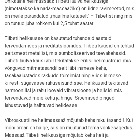
Unikaalne helimassaaž Tiibeti laulva helikausiga
(nimetatakse ka nada-massaažiks) on iidne ravimeetod, mis
on meile pärandatud „maailma katuselt“ – Tiibetist ning mis
on tuntud juba rohkem kui 2,5 tuhat aastat.
Tiibeti helikausse on kasutatud tuhandeid aastaid
tervendamises ja meditatsioonides. Tiibeti kausid on tehtud
seitsmest metallist, mis sümboliseerivad taevakehasid.
Tiibeti laulva kausi abil tekitatakse erilisi helimustreid, mis
võnguvad mitmetasandiliselt läbi inimese keha,
tasakaalustades rakkude toimimist ning viies inimese
kiiresti sügavasse rahuseisundisse. Helikausid tekitavad
harmoonilisi ja rahu loovaid vibratsioone ja helisid, mis
tervendavad meie keha ja hinge. Sisemised pinged
lahustuvad ja haihtuvad helidesse.
Vibroakustiline helimassaaž mõjutab keha raku tasandil. Kui
mõni organ on haige, siis on muutunud tema võnkesagedus.
Massaaž Tiibeti helikausiga mõjutab keha heli ja