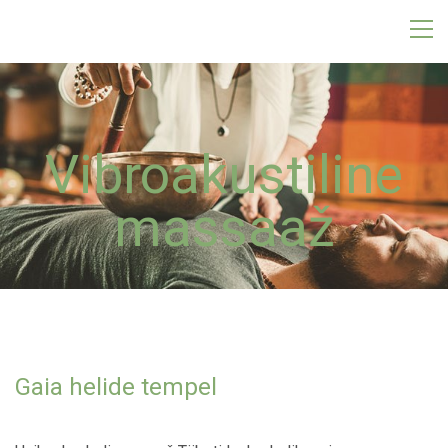
Vibroakustiline
massaaž
Gaia helide tempel