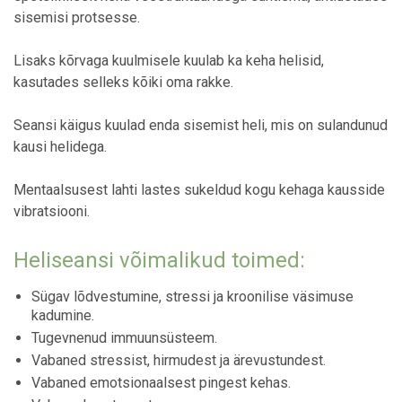
sisemisi protsesse.
Lisaks kõrvaga kuulmisele kuulab ka keha helisid,
kasutades selleks kõiki oma rakke.
Seansi käigus kuulad enda sisemist heli, mis on sulandunud
kausi helidega.
Mentaalsusest lahti lastes sukeldud kogu kehaga kausside
vibratsiooni.
Heliseansi võimalikud toimed:
Sügav lõdvestumine, stressi ja kroonilise väsimuse
kadumine.
Tugevnenud immuunsüsteem.
Vabaned stressist, hirmudest ja ärevustundest.
Vabaned emotsionaalsest pingest kehas.