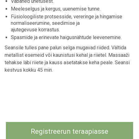
Vabaned unetusest.
Meeleselgus ja kergus, uuenemise tunne.
Füsioloogiliste protsesside, vereringe ja hingamise
normaliseerumine, seedimise ja
ajutegevuse korrastus.
Spasmide ja erinevate haigusnähtude leevenemine.
Seansile tulles pane palun selga mugavad riided. Vältida
metallist esemeid või kaunistusi kehal ja riietel. Massaaži
tehakse läbi riiete ja kauss asetatakse keha peale. Seansi
kestvus kokku 45 min.
Registreerun teraapiasse