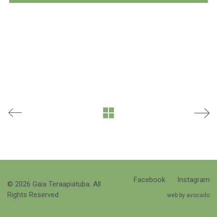
Facebook
Instagram
© 2026 Gaia Teraapiatuba. All
Rights Reserved
web by avocado