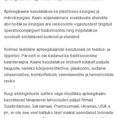
Apteegikaane kasutatakse ka plastilises kirurgias ja
mikrokirurgias. Kaani süljenäärmeis sisalduvate ühendite
abil hoitakse kirurgias ära veresoonte vigastustest tingitud
operatsioonijärgset hüübimisohtu ning mõjutatakse
soodsalt siirdatavaid kudesid ja elundeid.
Kolmas laialdane apteegikaanide kasutusala on teadus- ja
õppetöö. Päriselt ei ole kadunud ka traditsiooniline
kaaniteraapia. Kaane kasutatakse endiselt edukalt paljude
haiguste, näiteks kõrgvererõhktõve, glaukoomi, südame
isheemiatõve, tromboflebiidi, veenilaiendite ja hemorroidide
raviks.
Kuigi elutingimuste suhtes väga nõudlikku apteegikaani
kasvatavad tänapäeval tehisoludes paljud firmad
Suurbritannias, Saksamaal, Prantsusmaal, Ukrainas, USA-s
jm., ei ole see veel kahjuks täiel määral asendanud loomade