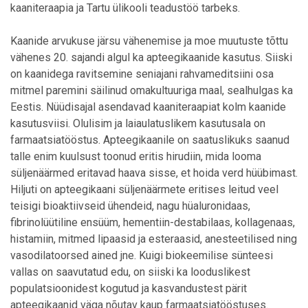
kaaniteraapia ja Tartu ülikooli teadustöö tarbeks.
Kaanide arvukuse järsu vähenemise ja moe muutuste tõttu
vähenes 20. sajandi algul ka apteegikaanide kasutus. Siiski
on kaanidega ravitsemine seniajani rahvameditsiini osa
mitmel paremini säilinud omakultuuriga maal, sealhulgas ka
Eestis. Nüüdisajal asendavad kaaniteraapiat kolm kaanide
kasutusviisi. Olulisim ja laiaulatuslikem kasutusala on
farmaatsiatööstus. Apteegikaanile on saatuslikuks saanud
talle enim kuulsust toonud eritis hirudiin, mida looma
süljenäärmed eritavad haava sisse, et hoida verd hüübimast.
Hiljuti on apteegikaani süljenäärmete eritises leitud veel
teisigi bioaktiivseid ühendeid, nagu hüaluronidaas,
fibrinolüütiline ensüüm, hementiin-destabilaas, kollagenaas,
histamiin, mitmed lipaasid ja esteraasid, anesteetilised ning
vasodilatoorsed ained jne. Kuigi biokeemilise sünteesi
vallas on saavutatud edu, on siiski ka looduslikest
populatsioonidest kogutud ja kasvandustest pärit
apteegikaanid väga nõutav kaup farmaatsiatööstuses.