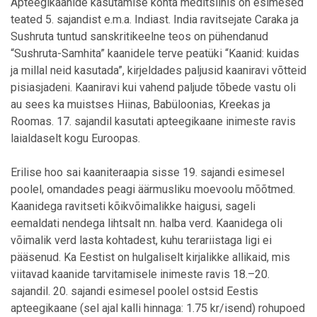
Apteegikaanide kasutamise kohta meditsiinis on esimesed
teated 5. sajandist e.m.a. Indiast. India ravitsejate Caraka ja
Sushruta tuntud sanskritikeelne teos on pühendanud
“Sushruta-Samhita” kaanidele terve peatüki “Kaanid: kuidas
ja millal neid kasutada”, kirjeldades paljusid kaaniravi võtteid
pisiasjadeni. Kaaniravi kui vahend paljude tõbede vastu oli
au sees ka muistses Hiinas, Babüloonias, Kreekas ja
Roomas. 17. sajandil kasutati apteegikaane inimeste ravis
laialdaselt kogu Euroopas.
Erilise hoo sai kaaniteraapia sisse 19. sajandi esimesel
poolel, omandades peagi äärmusliku moevoolu mõõtmed.
Kaanidega ravitseti kõikvõimalikke haigusi, sageli
eemaldati nendega lihtsalt nn. halba verd. Kaanidega oli
võimalik verd lasta kohtadest, kuhu terariistaga ligi ei
pääsenud. Ka Eestist on hulgaliselt kirjalikke allikaid, mis
viitavad kaanide tarvitamisele inimeste ravis 18.–20.
sajandil. 20. sajandi esimesel poolel ostsid Eestis
apteegikaane (sel ajal kalli hinnaga: 1.75 kr/isend) rohupoed