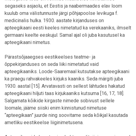
segaseks asjaolu, et Eestis ja naabermaades elav loom
kuulub oma välistunnuste järgi põhjapoolse levikuga f.
medicinalis hulka. 1930. aastate kirjanduses on
apteegikaani eesti keeles nimetatud ka verekaaniks, ilmselt
germaani keelte eeskujul. Samal ajal oli juba kasutusel ka
apteegikaani nimetus.
Pärastsõjaaegses eestikeelses teatme- ja
õppekirjanduses on seda liiki nimetatud vaid
apteegikaaniks. Loode-Saaremaal kutsutakse apteegikaani
ka praegu rahvakeeles kirjuks kaaniks. Seda märgiti juba
1930. aastal [15]. Arvatavasti on sellest lähtudes hakatud
apteegikaani hiljuti taas kirjukaaniks kutsuma [16, 17, 18].
Salgamata kõikide kirgaste nimede sobivust sellele
loomale, jääme siiski enim kinnistunud nimetuse
“apteegikaan” juurde ning soovitame seda kõikjal kasutada
ametliku eestikeelse liiginimetusena.