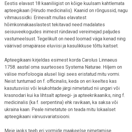
Eestis elavast 18 kaaniliigist on kõige kuulsam kahtlemata
apteegikaan (Hirudo medicinalis). Kaanid on rõngussid, nagu
vihmaussidki. Erinevalt mullas elavatest
hõimkonnakaaslastest tekitavad need madalates
seisuveekogudes inimest ründavad vereimejad paljudes
vastumeelsust. Tegelikult on need loomad väga kenad ning
väärivad omapärase eluviisi ja kasulikkuse tõttu kaitset.
Apteegikaani kirjeldas esimest korda Carolus Linnaeus
1758. aastal oma suurteoses Systema Naturae. Hiljem on
välise morfoloogia alusel liigi sees eristatud mitu vormi.
Neist tuntumad on f. officinalis, keda on eri keeltes kas
kasutusviisi või leiukohtade järgi nimetatud nii ungari või
krasnodari kui ka lihtsalt apteegi- ja apteekrikaaniks, ning f.
medicinalis (ka f. serpentina) ehk ravikaan, ka saksa või
ukraina kaan. Peale nimetatute on teada mitu lokaalset
apteegikaani värvusvariatsiooni.
Meie jaoks teeb eri vormide maakeelse nimetamise