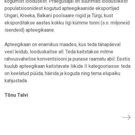
kogumist loodusest. Praegusajal on suurimad looduslikest
populatsioonidest kogutud apteegikaanide eksportijad
Ungari, Kreeka, Balkani poolsaare riigid ja Türgi, kust
eksporditakse aastas kokku ligi kümme tonni (s.o. miljoneid
isendeid) apteegikaane.
Apteegikaan on enamikus maades, kus teda tänapäeval
veel leidub, looduskaitse all. Teda kaitstakse mitme
rahvusvahelise konventsiooni ja punase raamatu abil. Eestis
kuulub apteegikaan kaitstavate liikide II kategooriasse: teda
on keelatud püüda, häirida ja koguda ning tema elupaiku
kahjustada.
Tõnu Talvi